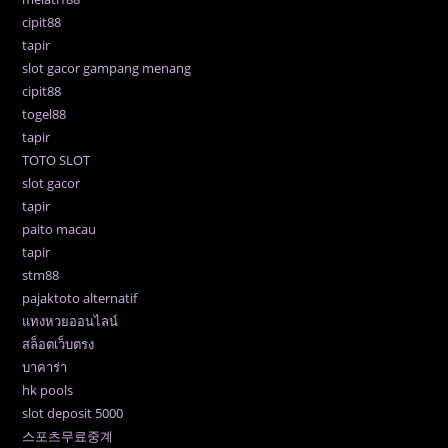
cipit88
tapir
slot gacor gampang menang
cipit88
togel88
tapir
TOTO SLOT
slot gacor
tapir
paito macau
tapir
stm88
pajaktoto alternatif
แทงหวยออนไลน์
สล็อตเว็บตรง
บาคาร่า
hk pools
slot deposit 5000
스포츠무료중계