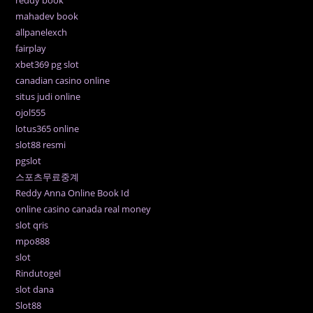
mahadev book
allpanelexch
fairplay
xbet369 pg slot
canadian casino online
situs judi online
ojol555
lotus365 online
slot88 resmi
pgslot
스포츠무료중계
Reddy Anna Online Book Id
online casino canada real money
slot qris
mpo888
slot
Rindutogel
slot dana
Slot88