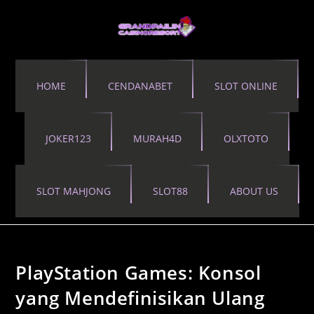
HOME
CENDANABET
SLOT ONLINE
JOKER123
MURAH4D
OLXTOTO
SLOT MAHJONG
SLOT88
ABOUT US
PlayStation Games: Konsol
yang Mendefinisikan Ulang