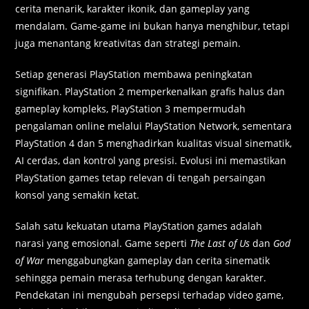
cerita menarik, karakter ikonik, dan gameplay yang
mendalam. Game-game ini bukan hanya menghibur, tetapi
juga menantang kreativitas dan strategi pemain.
Setiap generasi PlayStation membawa peningkatan
signifikan. PlayStation 2 memperkenalkan grafis halus dan
gameplay kompleks, PlayStation 3 mempermudah
pengalaman online melalui PlayStation Network, sementara
PlayStation 4 dan 5 menghadirkan kualitas visual sinematik,
AI cerdas, dan kontrol yang presisi. Evolusi ini memastikan
PlayStation games tetap relevan di tengah persaingan
konsol yang semakin ketat.
Salah satu kekuatan utama PlayStation games adalah
narasi yang emosional. Game seperti
The Last of Us
dan
God
of War
menggabungkan gameplay dan cerita sinematik
sehingga pemain merasa terhubung dengan karakter.
Pendekatan ini mengubah persepsi terhadap video game,