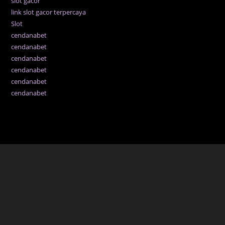
slot gacor
link slot gacor terpercaya
Slot
cendanabet
cendanabet
cendanabet
cendanabet
cendanabet
cendanabet