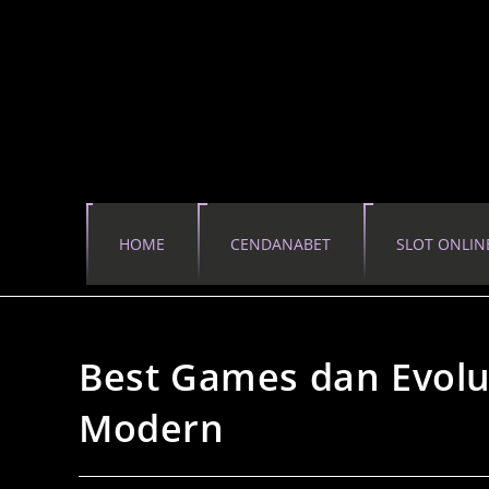
HOME
CENDANABET
SLOT ONLIN
Best Games dan Evolu
Modern