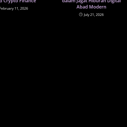
d Crypto Finance
dalam Jagat Hiburan Digital
Abad Modern
February 11, 2026
July 21, 2026