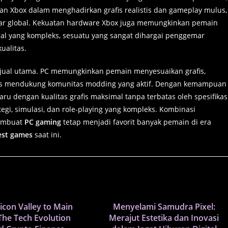
Xbox dalam menghadirkan grafis realistis dan gameplay mulus,
sar global. Kekuatan hardware Xbox juga memungkinkan pemain
ual yang kompleks, sesuatu yang sangat dihargai penggemar
alitas.
lai jual utama. PC memungkinkan pemain menyesuaikan grafis,
igus mendukung komunitas modding yang aktif. Dengan kemampuan
 dengan kualitas grafis maksimal tanpa terbatas oleh spesifikas
tegi, simulasi, dan role-playing yang kompleks. Kombinasi
 membuat
PC gaming
tetap menjadi favorit banyak pemain di era
est games
saat ini.
icon Valley to Main
Menyelami Samudra Pixel:
 The Tech Evolution
Merajut Estetika dan Inovasi