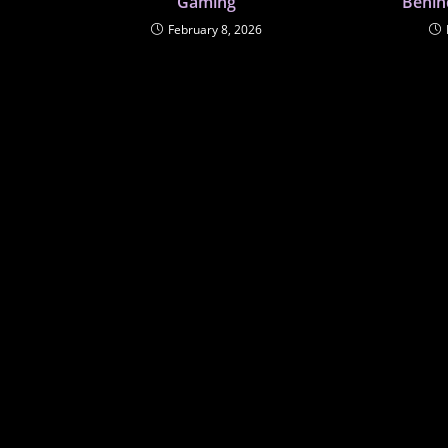
Gaming
Behin
February 8, 2026